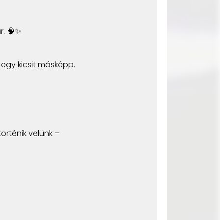
r. 🧠✨
 egy kicsit másképp.
örténik velünk –