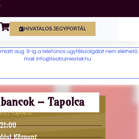
HIVATALOS JEGYPORTÁL
iatt aug. 9-ig a telefonos ügyfélszolgálat nem elérhető.
mail: info@teatrumiestek.hu
ubancok – Tapolca
 óra / Tapolca
 21:00
dési Központ