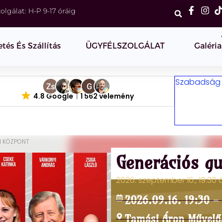
olgálat: H-P 9-17 óráig
etés És Szállítás
ÜGYFÉLSZOLGÁLAT
Galéria
Szabadság m
4.8 Google
1 562 vélemény
I KÖZPONT
Generációs g
2026. szeptember 16., 19:30
2026.09.16. 19:30 -
Tamási Áron Művelő