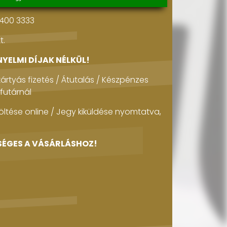
 400 3333
t.
NYELMI DÍJAK NÉLKÜL!
kártyás fizetés / Átutalás / Készpénzes
futárnál
töltése online / Jegy kiküldése nyomtatva,
SÉGES A VÁSÁRLÁSHOZ!