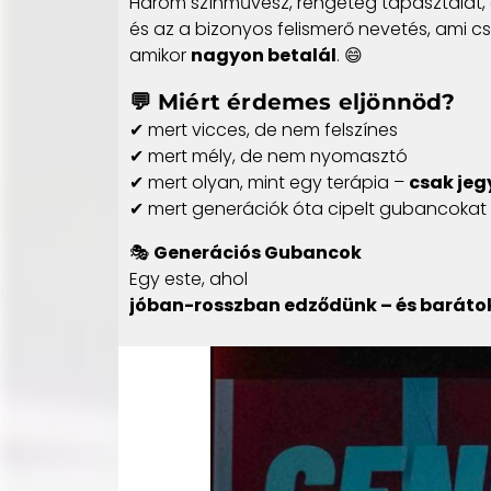
Három színművész, rengeteg tapasztalat, g
és az a bizonyos felismerő nevetés, ami cs
amikor
nagyon betalál
. 😄
💬 Miért érdemes eljönnöd?
✔ mert vicces, de nem felszínes
✔ mert mély, de nem nyomasztó
✔ mert olyan, mint egy terápia –
csak jegy
✔ mert generációk óta cipelt gubancokat
🎭
Generációs Gubancok
Egy este, ahol
jóban-rosszban edződünk – és barátok