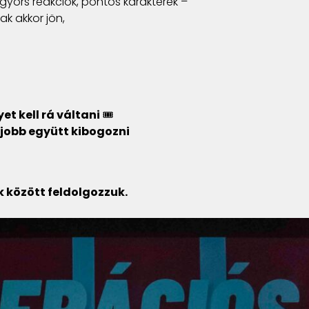
yors reakciók, pontos karakterek –
ak akkor jön,
et kell rá váltani
🎟️
jobb együtt kibogozni
 között feldolgozzuk.