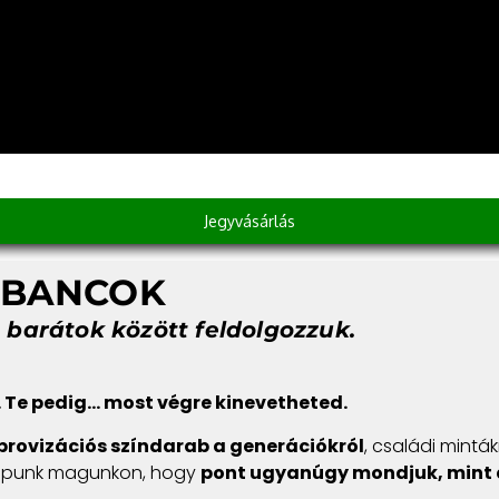
Jegyvásárlás
UBANCOK
barátok között feldolgozzuk.
. Te pedig… most végre kinevetheted.
provizációs színdarab a generációkról
, családi minták
kapunk magunkon, hogy
pont ugyanúgy mondjuk, mint a