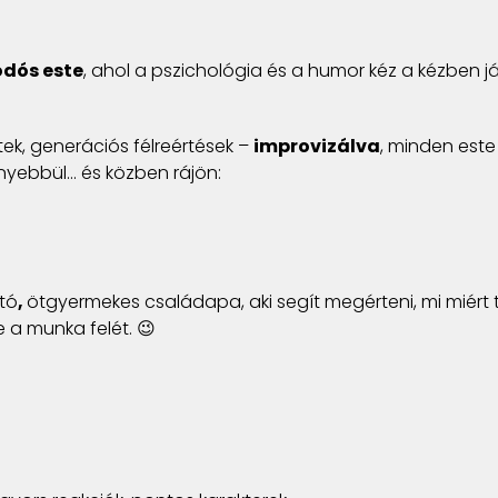
odós este
, ahol a pszichológia és a humor kéz a kézben já
tek, generációs félreértések –
improvizálva
, minden este
yebbül… és közben rájön:
tó
,
ötgyermekes családapa, aki segít megérteni, mi miért t
a munka felét. 😉