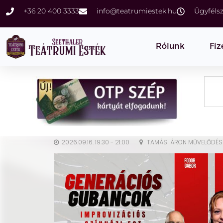
+36 20 400 3333
info@teatrumiestek.hu
Ügyfélsz
Rólunk
Fiz
2026.09.16. 19:30 - 21:00
TAMÁSI ÁRON MŰVELŐDÉS