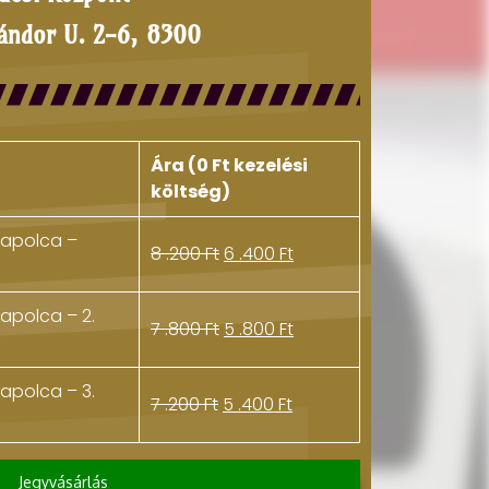
Sándor U. 2-6, 8300
Ára (0 Ft kezelési
költség)
Tapolca –
8 .200
Ft
6 .400
Ft
apolca – 2.
7 .800
Ft
5 .800
Ft
apolca – 3.
7 .200
Ft
5 .400
Ft
Jegyvásárlás