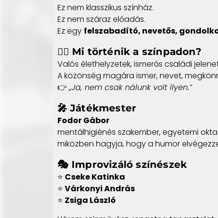
Ez nem klasszikus színház.
Ez nem száraz előadás.
Ez egy
felszabadító, nevetős, gondolk
🤹‍♂️ Mi történik a színpadon?
Valós élethelyzetek, ismerős családi jelene
A közönség magára ismer, nevet, megkönn
👉
„Ja, nem csak nálunk volt ilyen.”
🎤
Játékmester
Fodor Gábor
mentálhigiénés szakember, egyetemi okta
miközben hagyja, hogy a humor elvégezze 
🎭
Improvizáló színészek
⭐
Cseke Katinka
⭐
Várkonyi András
⭐
Zsiga László