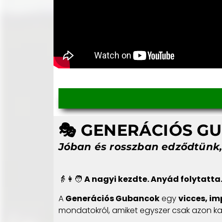
🎭
GENERÁCIÓS G
Jóban és rosszban edződtünk, 
👵👩🧑
A nagyi kezdte. Anyád folytatta
A
Generációs Gubancok
egy
vicces, im
mondatokról, amiket egyszer csak azon 