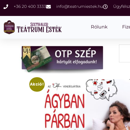
+36 20 400 3333
info@teatrumiestek.hu
Ügyfélsz
Rólunk
Fiz
Akció!