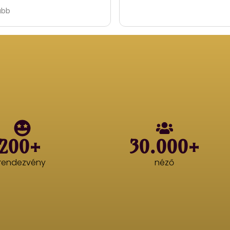
ató program volt
ább
200+
30.000+
rendezvény
néző