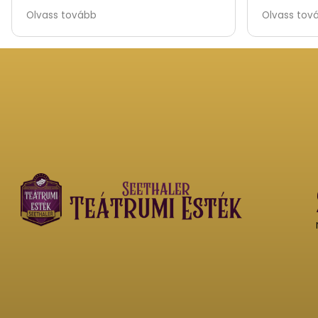
párkapcsolatait. Bizony nagyokat
szórakozt
Olvass tovább
Olvass tov
nevettem, annyira ember közeliek
voltak a jelenetek. Kivel ne eshettek
már meg ezek a szituációk az
életében. Nagyon valóságos és
mulatságos színdarab. Ami a lényeg,
hogy éppen annyira volt az ízlés
határon belül amennyire kell. Hevér
Gábor és Parti Nóra frenetikusan
játszottak. Gratulálok a
művészeknek. Köszönöm a vidám
előadást, teljesen feltöltődtem.
Még ilyen vidám darabokat, sokat!