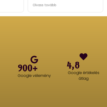
Ágyban párban című előadás.).
Olvass tovább
Hevér Gábor és Parti Nóra
fantasztikus páros.
4,8
900+
Google értékelés
Google vélemény
átlag