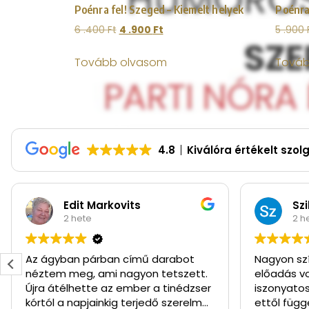
Poénra fel! Szeged – Kiemelt helyek
Poénra 
6 .400
Ft
4 .900
Ft
5 .900
Tovább olvasom
Továb
4.8
Kiválóra értékelt szol
Edit Markovits
Sz
2 hete
2 h
Az ágyban párban című darabot
Nagyon sz
néztem meg, ami nagyon tetszett.
előadás vo
Újra átélhette az ember a tinédzser
iszonyatos
kórtól a napjainkig terjedő szerelmes
ettől függ