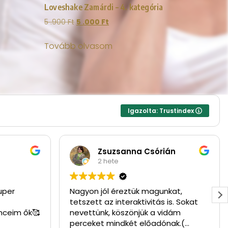
Loveshake Zamárdi – 4. kategória
5 .900
Ft
5 .000
Ft
Tovább olvasom
Igazolta: Trustindex
Zsuzsanna Csórián
2 hete
uper
Nagyon jól éreztük magunkat,
tetszett az interaktivitás is. Sokat
nceim ők🥰
nevettünk, köszönjük a vidám
perceket mindkét előadónak.(