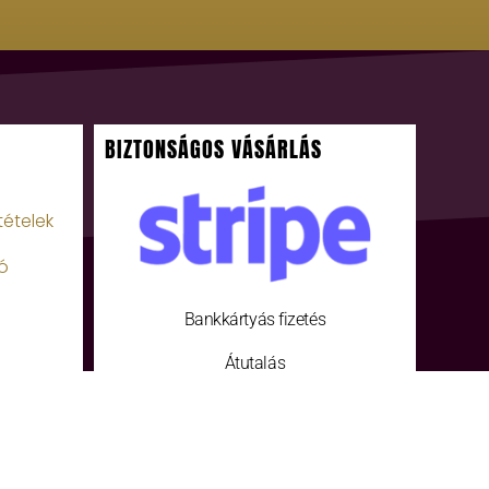
BIZTONSÁGOS VÁSÁRLÁS
tételek
ó
Bankkártyás fizetés
Átutalás
Fizetés a futárnak készpénzzel vagy
bankkártyával