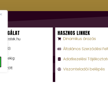
SZOLGÁLAT
HASZNOS LINKEK
Dinamikus árazás
rumiestek.hu
Általános Szerződési Fel
0 3333
 péntekig:
Adatkezelési Tájékoztat
a között
Viszonteladói belépés