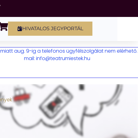
HIVATALOS JEGYPORTÁL
iatt aug. 9-ig a telefonos ügyfélszolgálat nem elérhető.
mail: info@teatrumiestek.hu
ények