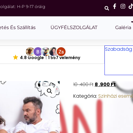
olgálat: H-P 9-17 óráig
etés És Szállítás
ÜGYFÉLSZOLGÁLAT
Galéria
Szabadság m
4.8 Google
1 557 vélemény
10 .400
Ft
8 .900
Ft
Kategória:
Színházi esem