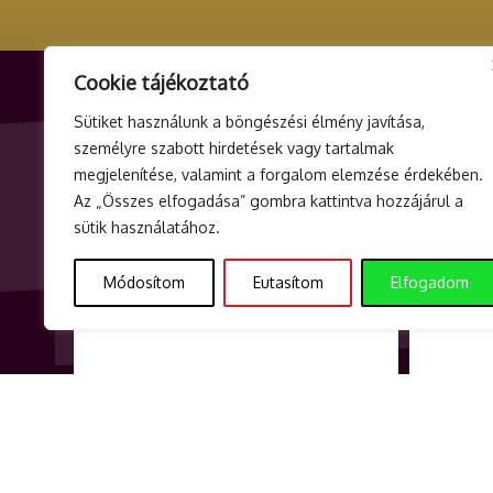
Cookie tájékoztató
Sütiket használunk a böngészési élmény javítása,
ELADÓ ADATAI
ÜGYFÉL
személyre szabott hirdetések vagy tartalmak
megjelenítése, valamint a forgalom elemzése érdekében.
Seethaler Consulting Kft.
info@teat
Az „Összes elfogadása” gombra kattintva hozzájárul a
2335 Taksony, Mansfeld Péter u. 9. 2.
+3620 40
sütik használatához.
ajtó
Hétfőtől –
Módosítom
Eutasítom
Elfogadom
Adószám: 23963472-2-13
9 és 17 ór