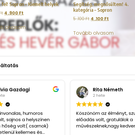
fel! Sopron – Kiemelt helyek
Segítség, megnősültem! 4.
kategória – Sopron
Ft
4 .900
Ft
5 .100
Ft
4 .100
Ft
b olvasom
Tovább olvasom
gáltatás
ilvia Gazdagi
Rita Németh
ete
2 hete
ínvonalas, humoros
Köszönöm az élményt, sz
lt, sajnos a helyszínen
előadás volt, gratulálok a
 hőség volt( csarnok)
művészeknek,nagy kedve
etlenül kellemes és