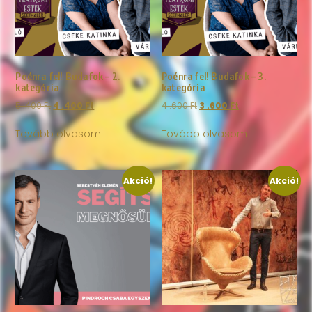
Poénra fel! Budafok – 2.
Poénra fel! Budafok – 3.
kategória
kategória
5 .400
Ft
4 .400
Ft
4 .600
Ft
3 .600
Ft
Tovább olvasom
Tovább olvasom
Akció!
Akció!