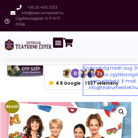
+36 20 400 3333
info@teatrumiestek.hu
Ügyfélszolgálat: H-P 9-17
óráig
Szabadság miatt aug. 9
a telefonos ügyfélszolgá
nem elérhető. E-mail:
4.8 Google
1 557 vélemény
info@teatrumiestek.h
Akció!