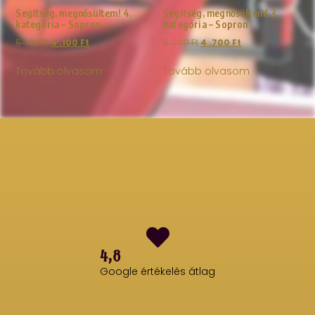
Segítség, megnősültem! 4.
Segítség, megnősültem! 3.
kategória – Sopron
kategória – Sopron
5 .100
Ft
4 .100
Ft
5 .700
Ft
4 .700
Ft
Tovább olvasom
Tovább olvasom
4,8
Google értékelés átlag