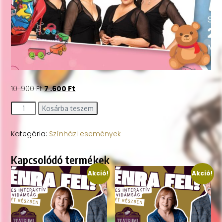
10 .900
Ft
7 .600
Ft
Kosárba teszem
Kategória:
Színházi események
Kapcsolódó termékek
Akció!
Akció!