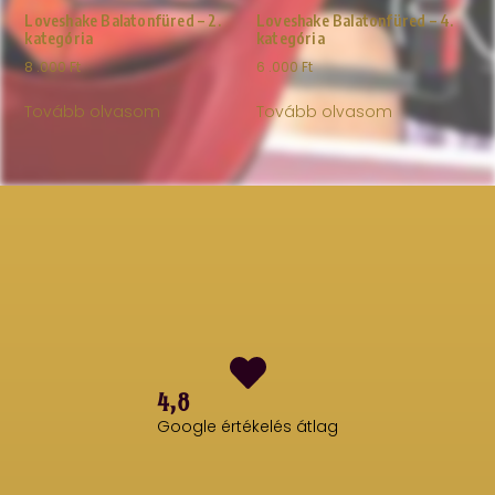
Loveshake Balatonfüred – 2.
Loveshake Balatonfüred – 4.
kategória
kategória
8 .000
Ft
6 .000
Ft
Tovább olvasom
Tovább olvasom
4,8
Google értékelés átlag