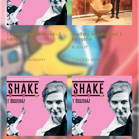
Loveshake Balatonfüred – 3.
Segítség, megnősültem! 3.
kategória
kategória
7 .000
Ft
6 .300
Ft
Tovább olvasom
Tovább olvasom