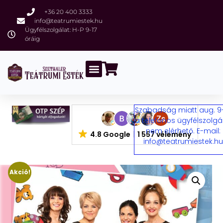
+36 20 400 3333
info@teatrumiestek.hu
Ügyfélszolgálat: H-P 9-17
óráig
Szabadság miatt aug. 9
a telefonos ügyfélszolgá
nem elérhető. E-mail:
4.8 Google
1 557 vélemény
info@teatrumiestek.h
Akció!