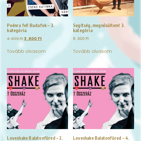
Poénra fel! Budafok – 3.
Segítség, megnősültem! 3.
kategória
kategória
4 .600
Ft
3 .600
Ft
6 .300
Ft
Tovább olvasom
Tovább olvasom
Loveshake Balatonfüred – 2.
Loveshake Balatonfüred – 4.