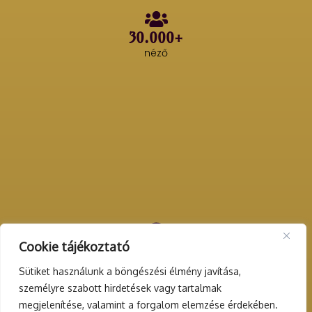
30.000+
néző
Cookie tájékoztató
200+
rendezvény
Sütiket használunk a böngészési élmény javítása,
személyre szabott hirdetések vagy tartalmak
megjelenítése, valamint a forgalom elemzése érdekében.