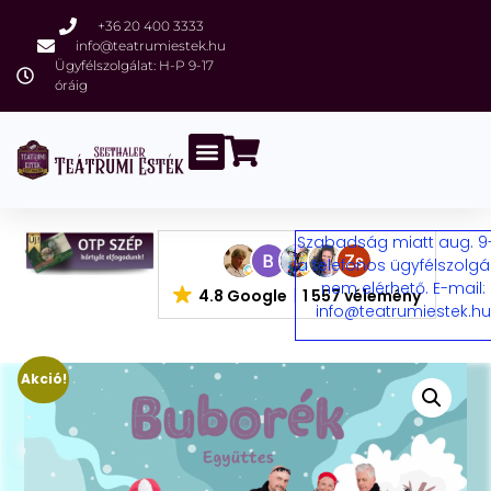
+36 20 400 3333
info@teatrumiestek.hu
Ügyfélszolgálat: H-P 9-17
óráig
Szabadság miatt aug. 9
a telefonos ügyfélszolgá
nem elérhető. E-mail:
4.8 Google
1 557 vélemény
info@teatrumiestek.h
Akció!