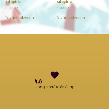
kategória
kategória
8 .000
Ft
6 .000
Ft
Tovább olvasom
Tovább olvasom
4,8
Google értékelés átlag