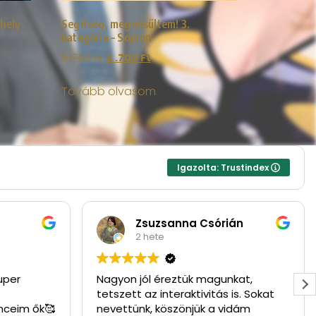
 hely
Segítség, megnősültem! 3.
kategória – Sopron
5 .700
Ft
4 .700
Ft
Tovább olvasom
Igazolta: Trustindex
Zsuzsanna Csórián
2 hete
uper
Nagyon jól éreztük magunkat,
tetszett az interaktivitás is. Sokat
nceim ők🥰
nevettünk, köszönjük a vidám