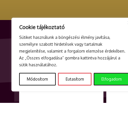
Cookie tájékoztató
Sütiket használunk a böngészési élmény javítása,
ELADÓ ADATAI
ÜGYFÉL
személyre szabott hirdetések vagy tartalmak
megjelenítése, valamint a forgalom elemzése érdekében.
Seethaler Consulting Kft.
info@teat
Az „Összes elfogadása” gombra kattintva hozzájárul a
2335 Taksony, Mansfeld Péter u. 9. 2.
+3620 40
sütik használatához.
ajtó
Hétfőtől –
Módosítom
Eutasítom
Elfogadom
Adószám: 23963472-2-13
9 és 17 ór