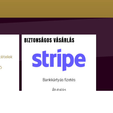
BIZTONSÁGOS VÁSÁRLÁS
tételek
ó
Bankkártyás fizetés
Átutalás
Fizetés a futárnak készpénzzel vagy
bankkártyával