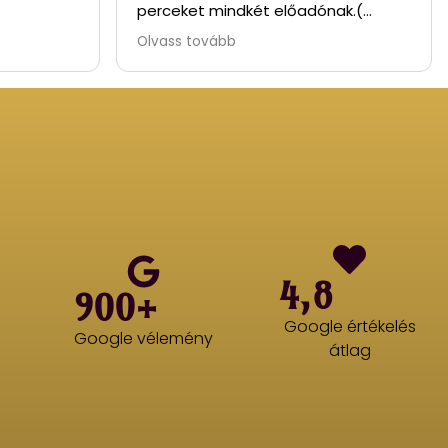
perceket mindkét előadónak.(
Ágyban párban című előadás.).
Olvass tovább
Hevér Gábor és Parti Nóra
fantasztikus páros.
4,8
900+
Google értékelés
Google vélemény
átlag