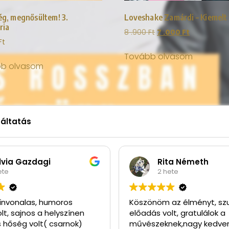
ég, megnősültem! 3.
Loveshake Zamárdi – Kiemelt
ria
8 .900
Ft
7 .000
Ft
Ft
Tovább olvasom
b olvasom
gáltatás
ilvia Gazdagi
Rita Németh
ete
2 hete
ínvonalas, humoros
Köszönöm az élményt, sz
lt, sajnos a helyszínen
előadás volt, gratulálok a
 hőség volt( csarnok)
művészeknek,nagy kedve