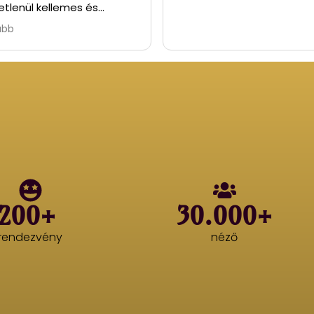
etlenül kellemes és
ató program volt
ább
200+
30.000+
rendezvény
néző