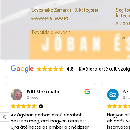
Loveshake Zamárdi – 3. kategória
Segíts
kategó
6 .900
Ft
5 .500
Ft
6 .300
Tovább olvasom
Továb
4.8
Kiválóra értékelt szol
Edit Markovits
Sz
2 hete
2 h
Az ágyban párban című darabot
Nagyon sz
néztem meg, ami nagyon tetszett.
előadás vo
Újra átélhette az ember a tinédzser
iszonyatos