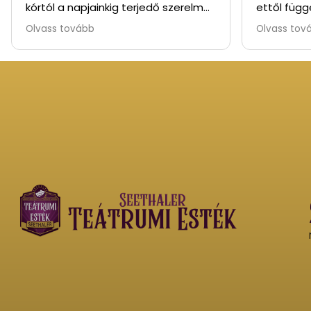
kórtól a napjainkig terjedő szerelmes
ettől függ
párkapcsolatait. Bizony nagyokat
szórakozt
Olvass tovább
Olvass tov
nevettem, annyira ember közeliek
voltak a jelenetek. Kivel ne eshettek
már meg ezek a szituációk az
életében. Nagyon valóságos és
mulatságos színdarab. Ami a lényeg,
hogy éppen annyira volt az ízlés
határon belül amennyire kell. Hevér
Gábor és Parti Nóra frenetikusan
játszottak. Gratulálok a
művészeknek. Köszönöm a vidám
előadást, teljesen feltöltődtem.
Még ilyen vidám darabokat, sokat!