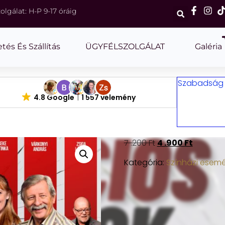
olgálat: H-P 9-17 óráig
etés És Szállítás
ÜGYFÉLSZOLGÁLAT
Galéria
Szabadság m
4.8 Google
1 557 vélemény
7 .200
Ft
4 .900
Ft
Kategória:
Színházi esem