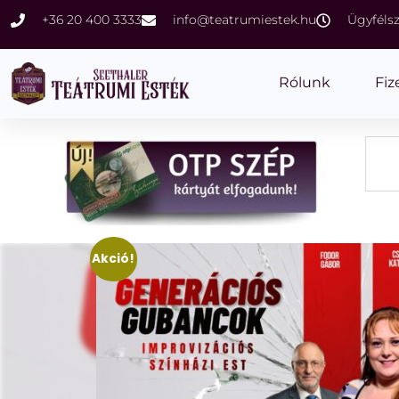
+36 20 400 3333
info@teatrumiestek.hu
Ügyfélsz
Rólunk
Fiz
Akció!