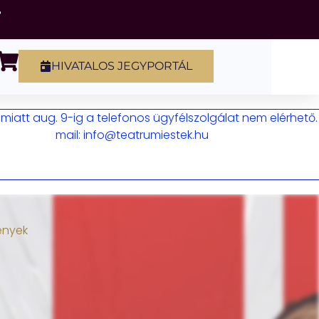
HIVATALOS JEGYPORTÁL
iatt aug. 9-ig a telefonos ügyfélszolgálat nem elérhető.
mail: info@teatrumiestek.hu
ények