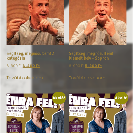
Segítség, megnősültem! 2.
Segítség, megnősültem!
kategória
Kiemelt hely – Sopron
6 .800
Ft
6 .400
Ft
6 .900
Ft
5 .900
Ft
Tovább olvasom
Tovább olvasom
Akció!
Akció!