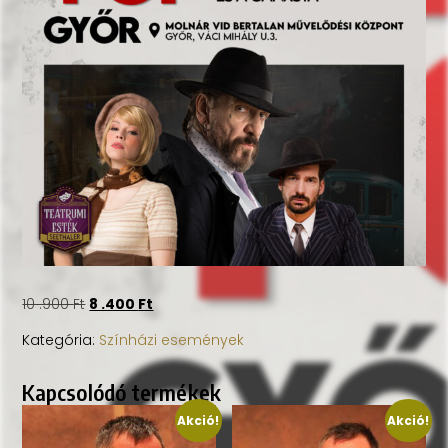
10 .900
Ft
8 .400
Ft
Kategória:
Színházi események
Kapcsolódó termékek
Akció!
Akció!