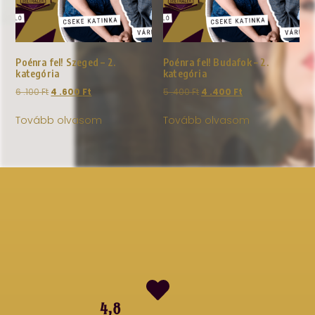
Poénra fel! Szeged – 2.
Poénra fel! Budafok – 2.
kategória
kategória
6 .100
Ft
4 .600
Ft
5 .400
Ft
4 .400
Ft
Tovább olvasom
Tovább olvasom
4,8