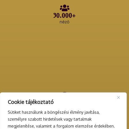
30.000+
néző
Cookie tájékoztató
200+
rendezvény
Sütiket használunk a böngészési élmény javítása,
személyre szabott hirdetések vagy tartalmak
megjelenítése, valamint a forgalom elemzése érdekében.