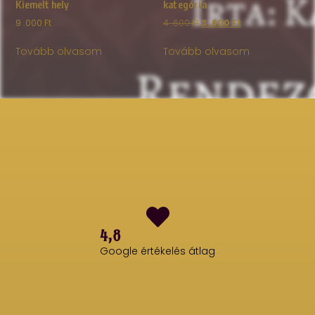
Kiemelt hely
kategória
9 .000
Ft
4 .600
Ft
3 .600
Ft
Tovább olvasom
Tovább olvasom
4,8
Google értékelés átlag