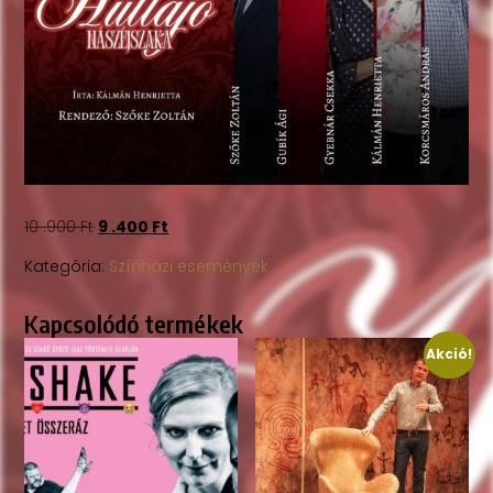
10 .900
Ft
9 .400
Ft
Kategória:
Színházi események
Kapcsolódó termékek
Akció!