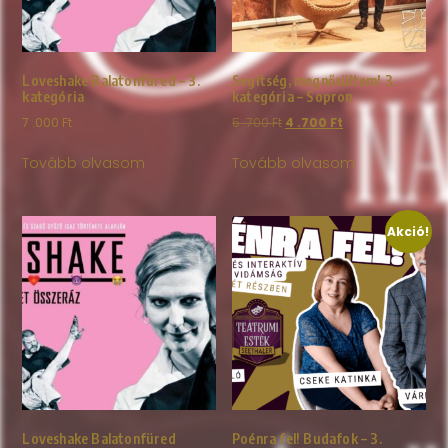
Loveshake Balatonfüred – 3.
Segítség, megnősültem! 3.
kategória
kategória – Sopron
7 .000
Ft
5 .700
Ft
4 .700
Ft
Tovább olvasom
Tovább olvasom
Akció!
Loveshake Balatonfüred
Poénra fel! Budafok – 3.