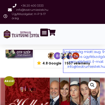
+36 20 400 3333
info@teatrumiestek.hu
Ügyfélszolgálat: H-P 9-17
óráig
Szabadság miatt aug. 9
a telefonos ügyfélszolgá
nem elérhető. E-mail:
4.8 Google
1 557 vélemény
info@teatrumiestek.h
Akció!