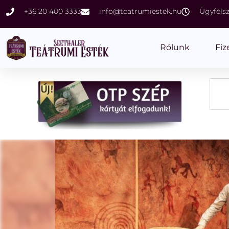
+36 20 400 3333
info@teatrumiestek.hu
Ügyfélsz
Rólunk
Fiz