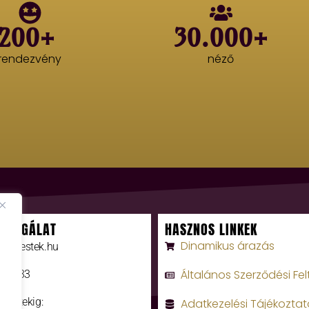
200+
30.000+
rendezvény
néző
SZOLGÁLAT
HASZNOS LINKEK
Dinamikus árazás
rumiestek.hu
Általános Szerződési Fel
0 3333
 péntekig:
Adatkezelési Tájékoztat