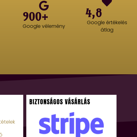
4,8
900+
Google értékelés
Google vélemény
átlag
BIZTONSÁGOS VÁSÁRLÁS
tételek
ó