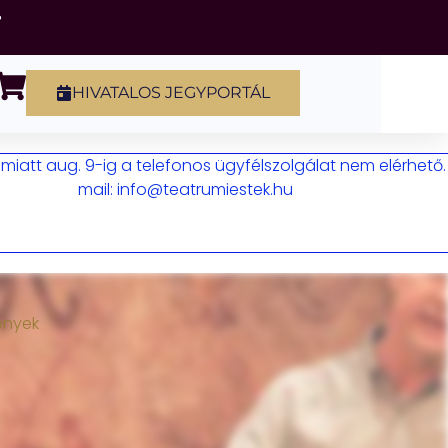
HIVATALOS JEGYPORTÁL
iatt aug. 9-ig a telefonos ügyfélszolgálat nem elérhető.
mail: info@teatrumiestek.hu
ények