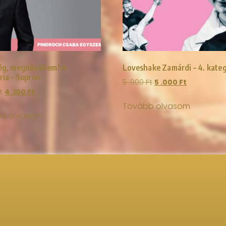
ég, megnősültem! 4.
Loveshake Zamárdi – 4. kateg
ria – Sopron
5 .900
Ft
5 .000
Ft
t
4 .100
Ft
Tovább olvasom
b olvasom