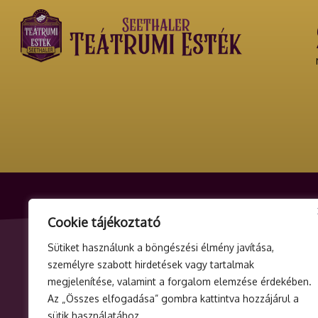
Cookie tájékoztató
ELADÓ ADATAI
ÜGYFÉL
Sütiket használunk a böngészési élmény javítása,
Seethaler Consulting Kft.
info@teat
személyre szabott hirdetések vagy tartalmak
2335 Taksony, Mansfeld Péter u. 9. 2.
+3620 40
megjelenítése, valamint a forgalom elemzése érdekében.
Az „Összes elfogadása” gombra kattintva hozzájárul a
ajtó
Hétfőtől –
sütik használatához.