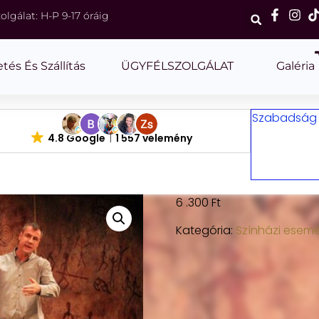
olgálat: H-P 9-17 óráig
etés És Szállítás
ÜGYFÉLSZOLGÁLAT
Galéria
Szabadság m
4.8 Google
1 557 vélemény
6 .300
Ft
Kategória:
Színházi esem