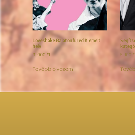
Loveshake Balatonfüred Kiemelt
Segíts
hely
kategó
9 .000
Ft
5 .100
F
Tovább olvasom
Továb