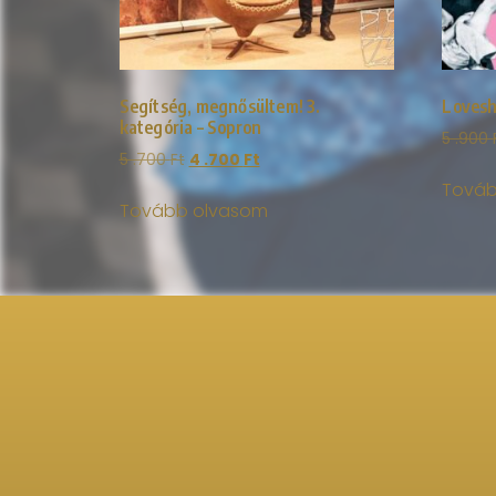
Segítség, megnősültem! 3.
Lovesh
kategória – Sopron
5 .900
5 .700
Ft
4 .700
Ft
Továb
Tovább olvasom