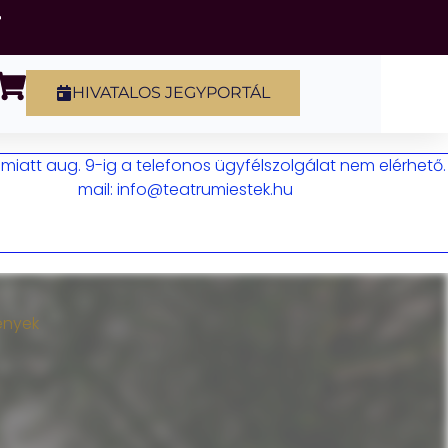
HIVATALOS JEGYPORTÁL
iatt aug. 9-ig a telefonos ügyfélszolgálat nem elérhető.
mail: info@teatrumiestek.hu
ények