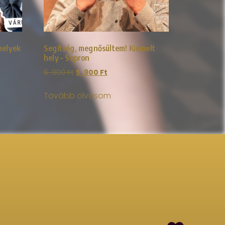
helyek
Segítség, megnősültem! Kiemelt
hely – Sopron
6 .900
Ft
5 .900
Ft
Tovább olvasom