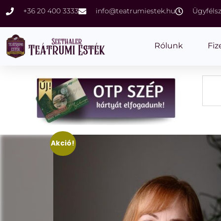
+36 20 400 3333
info@teatrumiestek.hu
Ügyfélsz
Rólunk
Fiz
Akció!