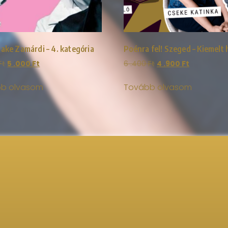
ake Zamárdi – 4. kategória
Poénra fel! Szeged – Kiemelt 
Ft
5 .000
Ft
6 .400
Ft
4 .900
Ft
b olvasom
Tovább olvasom