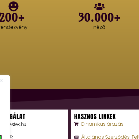
200+
30.000+
rendezvény
néző
SZOLGÁLAT
HASZNOS LINKEK
Dinamikus árazás
rumiestek.hu
Általános Szerződési Fel
0 3333