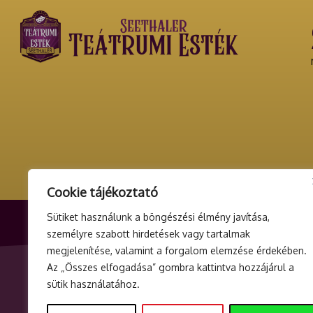
Cookie tájékoztató
Sütiket használunk a böngészési élmény javítása,
személyre szabott hirdetések vagy tartalmak
megjelenítése, valamint a forgalom elemzése érdekében.
ELADÓ ADATAI
ÜGYFÉL
Az „Összes elfogadása” gombra kattintva hozzájárul a
Seethaler Consulting Kft.
info@teat
sütik használatához.
2335 Taksony, Mansfeld Péter u. 9. 2.
+3620 40