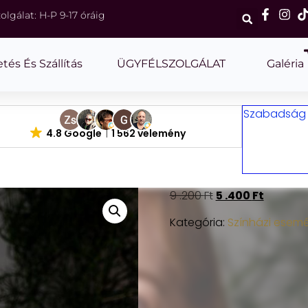
olgálat: H-P 9-17 óráig
etés És Szállítás
ÜGYFÉLSZOLGÁLAT
Galéria
Szabadság m
4.8 Google
1 562 vélemény
9 .200
Ft
5 .400
Ft
Kategória:
Színházi esem