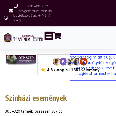
+36 20 400 3333
info@teatrumiestek.hu
Ügyfélszolgálat: H-P 9-17
óráig
Szabadság miatt aug. 9
a telefonos ügyfélszolgá
nem elérhető. E-mail:
4.8 Google
1 557 vélemény
info@teatrumiestek.h
Színházi események
305–320 termék, összesen 387 db