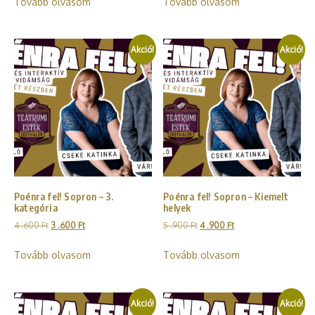
Tovább olvasom
Tovább olvasom
Akció!
Akció!
Poénra fel! Sopron – 3.
Poénra fel! Sopron – Kiemelt
kategória
helyek
4 .600
Ft
3 .600
Ft
5 .900
Ft
4 .900
Ft
Tovább olvasom
Tovább olvasom
Akció!
Akció!