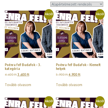
Akció!
Akció!
Poénra fel! Budafok – 3.
Poénra fel! Budafok – Kiemelt
kategória
helyek
4 .600
Ft
3 .600
Ft
5 .900
Ft
4 .900
Ft
Tovább olvasom
Tovább olvasom
Akció!
Akció!