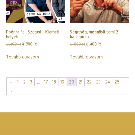
Poénra fel! Szeged – Kiemelt
Segítség, megnősültem! 2.
helyek
kategória
6 .400
Ft
4 .900
Ft
6 .800
Ft
6 .400
Ft
Tovább olvasom
Tovább olvasom
←
1
2
3
…
17
18
19
20
21
22
23
24
25
→