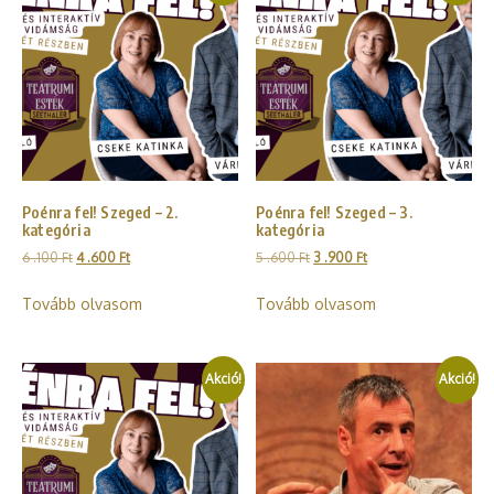
Poénra fel! Szeged – 2.
Poénra fel! Szeged – 3.
kategória
kategória
6 .100
Ft
4 .600
Ft
5 .600
Ft
3 .900
Ft
Tovább olvasom
Tovább olvasom
Akció!
Akció!