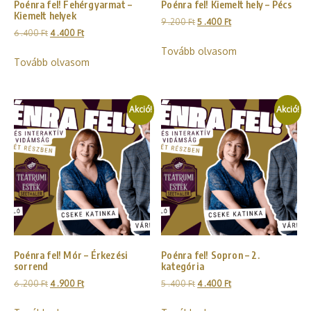
Poénra fel! Fehérgyarmat –
Poénra fel! Kiemelt hely – Pécs
Kiemelt helyek
9 .200
Ft
5 .400
Ft
6 .400
Ft
4 .400
Ft
Tovább olvasom
Tovább olvasom
Akció!
Akció!
Poénra fel! Mór – Érkezési
Poénra fel! Sopron – 2.
sorrend
kategória
6 .200
Ft
4 .900
Ft
5 .400
Ft
4 .400
Ft