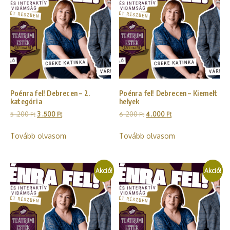
Poénra fel! Debrecen – 2.
Poénra fel! Debrecen – Kiemelt
kategória
helyek
5 .200
Ft
3 .500
Ft
6 .200
Ft
4 .000
Ft
Tovább olvasom
Tovább olvasom
Akció!
Akció!