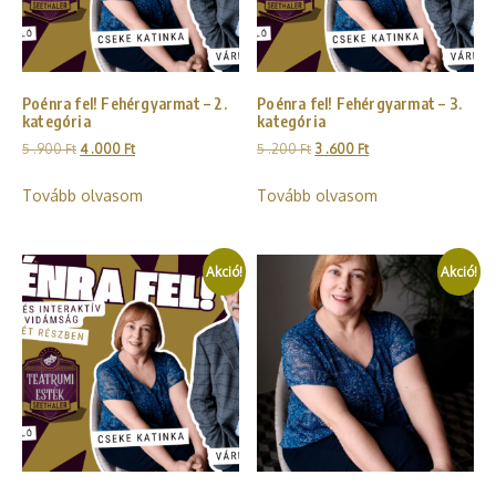
Poénra fel! Fehérgyarmat – 2.
Poénra fel! Fehérgyarmat – 3.
kategória
kategória
5 .900
Ft
4 .000
Ft
5 .200
Ft
3 .600
Ft
Tovább olvasom
Tovább olvasom
Akció!
Akció!