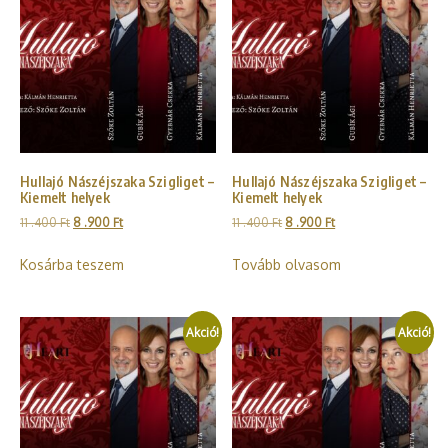
Hullajó Nászéjszaka Szigliget –
Hullajó Nászéjszaka Szigliget –
Kiemelt helyek
Kiemelt helyek
11 .400
Ft
8 .900
Ft
11 .400
Ft
8 .900
Ft
Kosárba teszem
Tovább olvasom
Akció!
Akció!