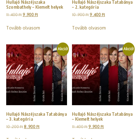
Hullajó Nászéjszaka
Hullajó Nászéjszaka Tatabánya
Szombathely – Kiemelt helyek
– 2. kategória
11 .400
Ft
9 .900
Ft
10 .900
Ft
9 .400
Ft
Tovább olvasom
Tovább olvasom
Akció!
Akció!
Hullajó Nászéjszaka Tatabánya
Hullajó Nászéjszaka Tatabánya
– 3. kategória
– Kiemelt helyek
10 .200
Ft
8 .900
Ft
11 .400
Ft
9 .900
Ft