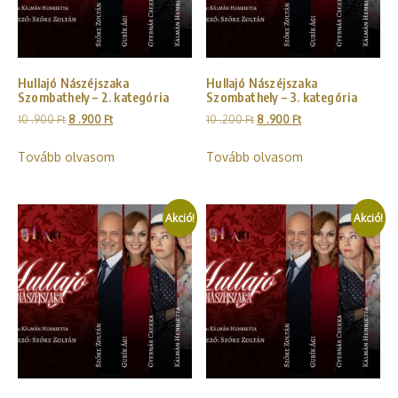
Hullajó Nászéjszaka
Hullajó Nászéjszaka
Szombathely – 2. kategória
Szombathely – 3. kategória
10 .900
Ft
8 .900
Ft
10 .200
Ft
8 .900
Ft
Tovább olvasom
Tovább olvasom
Akció!
Akció!