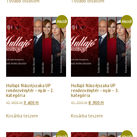
Tovább olvasom
Tovább olvasom
Akció!
Akció!
Hullajó Nászéjszaka UP
Hullajó Nászéjszaka UP
rendezvénytér – nyár – 2.
rendezvénytér – nyár – 3.
kategória
kategória
10 .900
Ft
9 .400
Ft
10 .200
Ft
8 .900
Ft
Kosárba teszem
Kosárba teszem
Akció!
Akció!