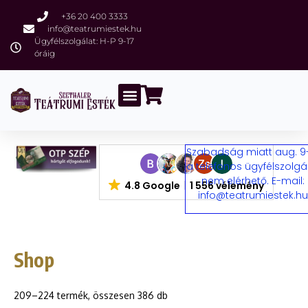
+36 20 400 3333
info@teatrumiestek.hu
Ügyfélszolgálat: H-P 9-17
óráig
Szabadság miatt aug. 9
a telefonos ügyfélszolgá
nem elérhető. E-mail:
4.8 Google
1 556 vélemény
info@teatrumiestek.h
Shop
209–224 termék, összesen 386 db