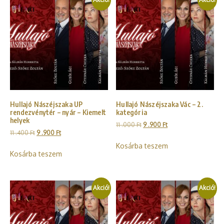
Hullajó Nászéjszaka UP
Hullajó Nászéjszaka Vác – 2.
rendezvénytér – nyár – Kiemelt
kategória
helyek
11 .000
Ft
9 .900
Ft
11 .400
Ft
9 .900
Ft
Kosárba teszem
Kosárba teszem
Akció!
Akció!