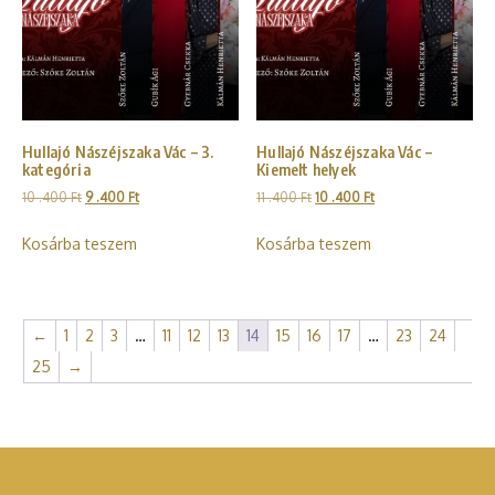
Hullajó Nászéjszaka Vác – 3.
Hullajó Nászéjszaka Vác –
kategória
Kiemelt helyek
10 .400
Ft
9 .400
Ft
11 .400
Ft
10 .400
Ft
Kosárba teszem
Kosárba teszem
←
1
2
3
…
11
12
13
14
15
16
17
…
23
24
25
→