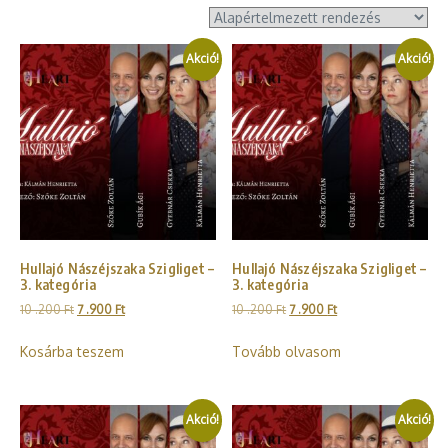
Akció!
Akció!
Hullajó Nászéjszaka Szigliget –
Hullajó Nászéjszaka Szigliget –
3. kategória
3. kategória
10 .200
Ft
7 .900
Ft
10 .200
Ft
7 .900
Ft
Kosárba teszem
Tovább olvasom
Akció!
Akció!