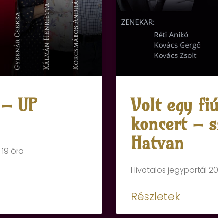
 – UP
Volt egy fi
koncert – s
Hatvan
 19 óra
Hivatalos jegyportál 20
Részletek