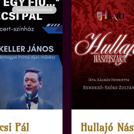
Színházi Előadások
csi Pál
Hullajó Ná