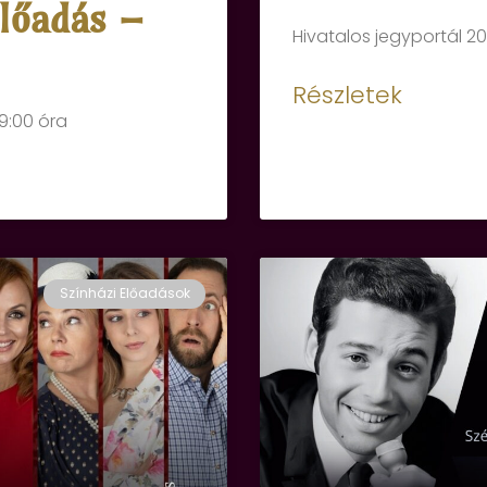
előadás –
Hivatalos jegyportál 20
Részletek
19:00 óra
Színházi Előadások