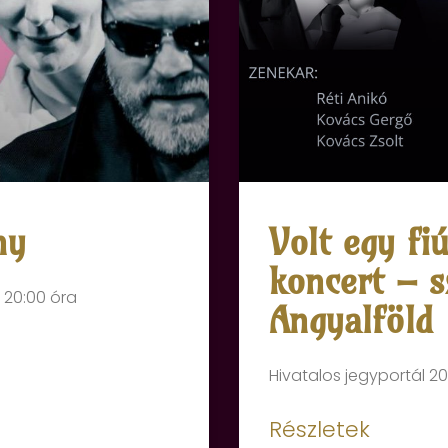
ny
Volt egy fi
koncert – s
 20:00 óra
Angyalföld
Hivatalos jegyportál 20
Részletek