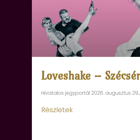
Loveshake – Szécsé
Hivatalos jegyportál 2026. augusztus 29.,
Részletek