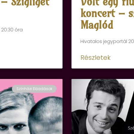
– Szigliget
Volt egy fi
koncert – s
Maglód
 20:30 óra
Hivatalos jegyportál 20
Részletek
Színházi Előadások