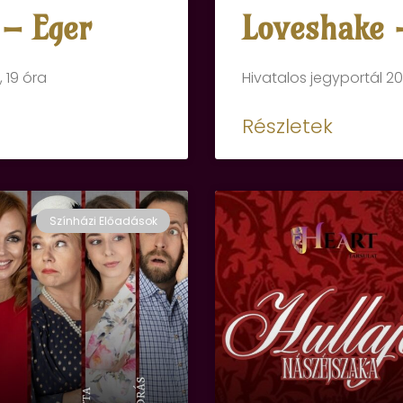
 – Eger
Loveshake 
 19 óra
Hivatalos jegyportál 20
Részletek
Színházi Előadások