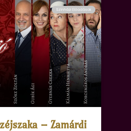
Színházi Előadások
széjszaka – Zamárdi