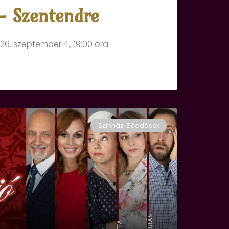
– Szentendre
26. szeptember 4., 19:00 óra
Színházi Előadások