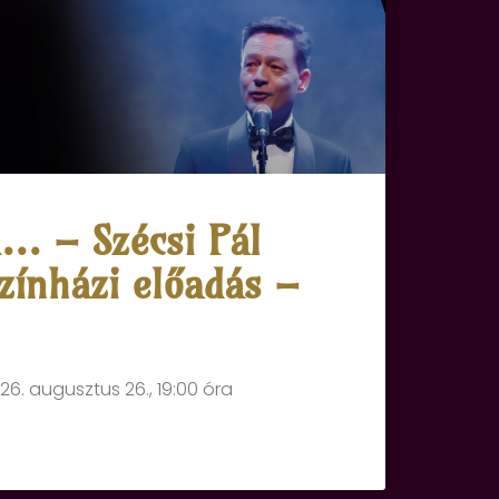
ú… – Szécsi Pál
zínházi előadás –
26. augusztus 26., 19:00 óra