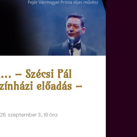
ú… – Szécsi Pál
zínházi előadás –
26. szeptember 3., 19 óra