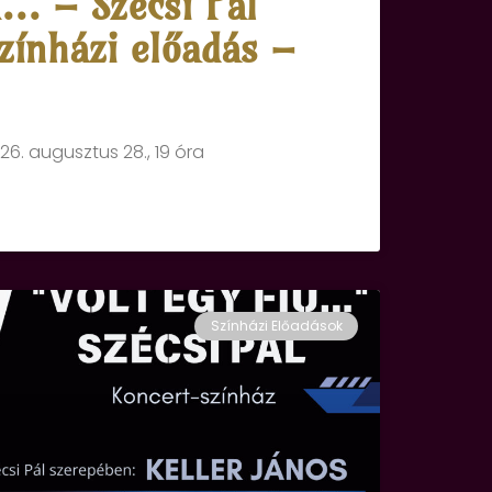
ú… – Szécsi Pál
zínházi előadás –
26. augusztus 28., 19 óra
Színházi Előadások