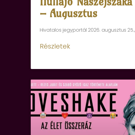
Hullajó Nászéjszaka 
– Augusztus
Hivatalos jegyportál 2026. augusztus 25.,
Részletek