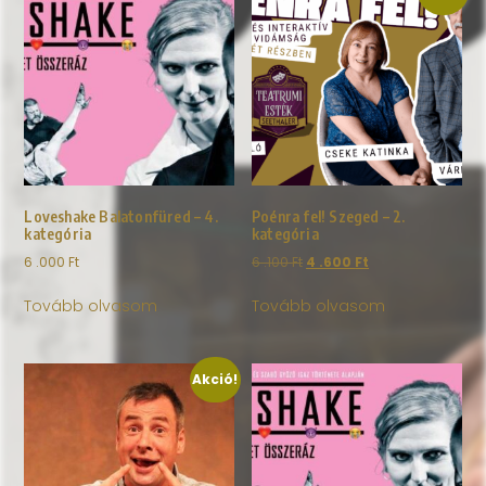
Loveshake Balatonfüred – 4.
Poénra fel! Szeged – 2.
kategória
kategória
6 .000
Ft
6 .100
Ft
4 .600
Ft
Tovább olvasom
Tovább olvasom
Akció!