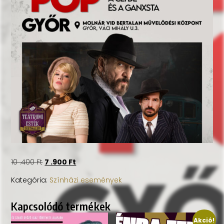
10 .400
Ft
7 .900
Ft
Kategória:
Színházi események
Kapcsolódó termékek
Akció!