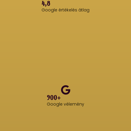
4,8
Google értékelés átlag
900+
Google vélemény