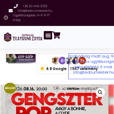
+36 20 400 3333
info@teatrumiestek.hu
Ügyfélszolgálat: H-P 9-17
óráig
Szabadság miatt aug. 9
a telefonos ügyfélszolgá
nem elérhető. E-mail:
4.8 Google
1 557 vélemény
info@teatrumiestek.h
Akció!