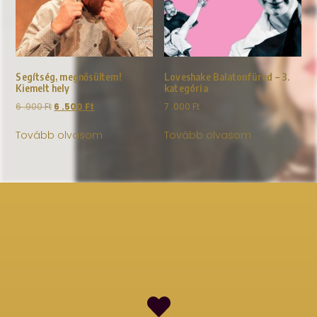
Segítség, megnősültem!
Loveshake Balatonfüred – 3.
Kiemelt hely
kategória
6 .900
Ft
6 .500
Ft
7 .000
Ft
Tovább olvasom
Tovább olvasom