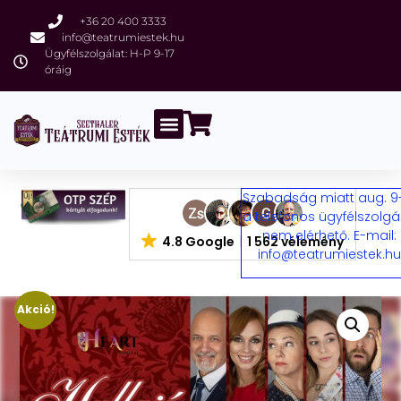
+36 20 400 3333
info@teatrumiestek.hu
Ügyfélszolgálat: H-P 9-17
óráig
Szabadság miatt aug. 9
a telefonos ügyfélszolgá
nem elérhető. E-mail:
4.8 Google
1 562 vélemény
info@teatrumiestek.h
Akció!