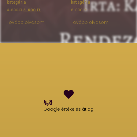
kategória
kategória
4 .600
Ft
3 .600
Ft
6 .000
Ft
Tovább olvasom
Tovább olvasom
4,8
Google értékelés átlag