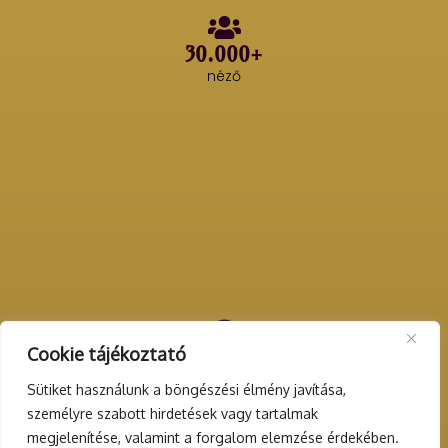
30.000+
néző
Cookie tájékoztató
200+
rendezvény
Sütiket használunk a böngészési élmény javítása,
személyre szabott hirdetések vagy tartalmak
megjelenítése, valamint a forgalom elemzése érdekében.