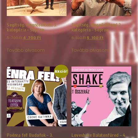
Segítség, megnősültem! 3.
Segítség, megnősültem! 2.
kategória – Sopron
kategória – Sopron
5 .700
Ft
4 .700
Ft
6 .100
Ft
5 .100
Ft
Tovább olvasom
Tovább olvasom
Akció!
Poénra fel! Budafok – 3.
Loveshake Balatonfüred – 4.