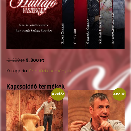
10 .200
Ft
9 .300
Ft
Kategória:
Színházi események
Kapcsolódó termékek
Akció!
Akció!