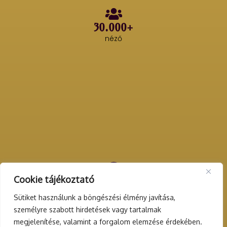
30.000+
néző
Cookie tájékoztató
200+
rendezvény
Sütiket használunk a böngészési élmény javítása,
személyre szabott hirdetések vagy tartalmak
megjelenítése, valamint a forgalom elemzése érdekében.