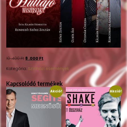
10 .400
Ft
8 .000
Ft
Kategória:
Színházi események
Kapcsolódó termékek
Akció!
Akció!