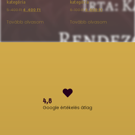
kategória
kategória
5 .400
Ft
4 .400
Ft
6 .100
Ft
4 .600
Ft
Tovább olvasom
Tovább olvasom
4,8
Google értékelés átlag