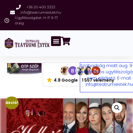
+36 20 400 3333
info@teatrumiestek.hu
Ügyfélszolgálat: H-P 9-17
óráig
Szabadság miatt aug. 9
a telefonos ügyfélszolgá
nem elérhető. E-mail:
4.8 Google
1 557 vélemény
info@teatrumiestek.h
Akció!