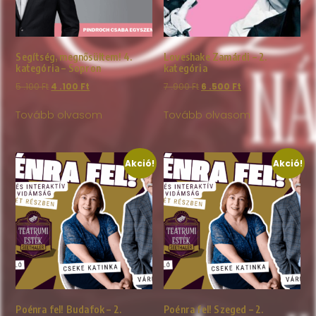
Segítség, megnősültem! 4.
Loveshake Zamárdi – 2.
kategória – Sopron
kategória
5 .100
Ft
4 .100
Ft
7 .900
Ft
6 .500
Ft
Tovább olvasom
Tovább olvasom
Akció!
Akció!
Poénra fel! Budafok – 2.
Poénra fel! Szeged – 2.